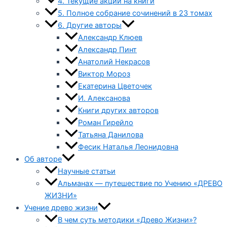
4. Текущие акции на книги
5. Полное собрание сочинений в 23 томах
6. Другие авторы
Александр Клюев
Александр Пинт
Анатолий Некрасов
Виктор Мороз
Екатерина Цветочек
И. Алексанова
Книги других авторов
Роман Гирейло
Татьяна Данилова
Фесик Наталья Леонидовна
Об авторе
Научные статьи
Альманах — путешествие по Учению «ДРЕВО
ЖИЗНИ»
Учение древо жизни
В чем суть методики «Древо Жизни»?