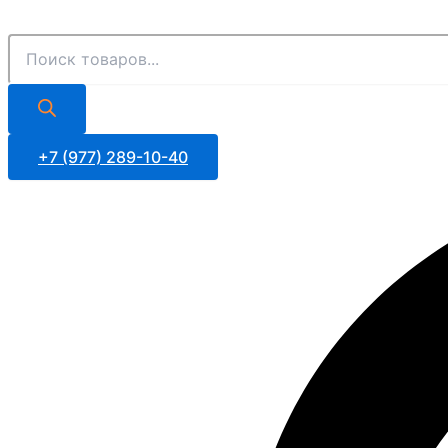
Поиск
Поиск
Перейти
товаров
товаров
к
содержимому
+7 (977) 289-10-40