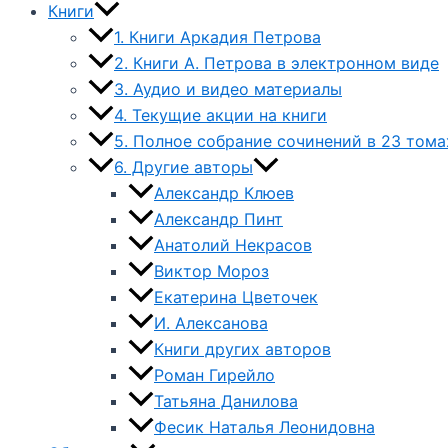
Книги
1. Книги Аркадия Петрова
2. Книги А. Петрова в электронном виде
3. Аудио и видео материалы
4. Текущие акции на книги
5. Полное собрание сочинений в 23 тома
6. Другие авторы
Александр Клюев
Александр Пинт
Анатолий Некрасов
Виктор Мороз
Екатерина Цветочек
И. Алексанова
Книги других авторов
Роман Гирейло
Татьяна Данилова
Фесик Наталья Леонидовна