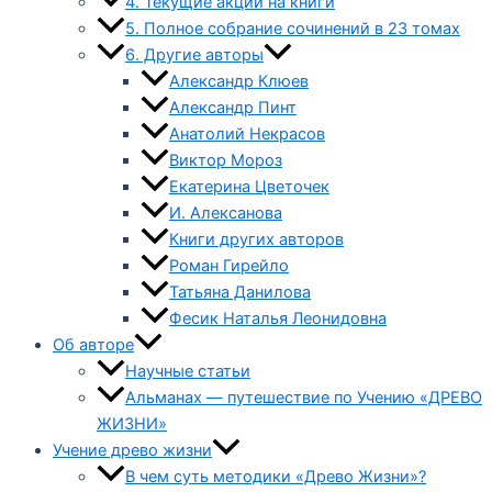
4. Текущие акции на книги
5. Полное собрание сочинений в 23 томах
6. Другие авторы
Александр Клюев
Александр Пинт
Анатолий Некрасов
Виктор Мороз
Екатерина Цветочек
И. Алексанова
Книги других авторов
Роман Гирейло
Татьяна Данилова
Фесик Наталья Леонидовна
Об авторе
Научные статьи
Альманах — путешествие по Учению «ДРЕВО
ЖИЗНИ»
Учение древо жизни
В чем суть методики «Древо Жизни»?