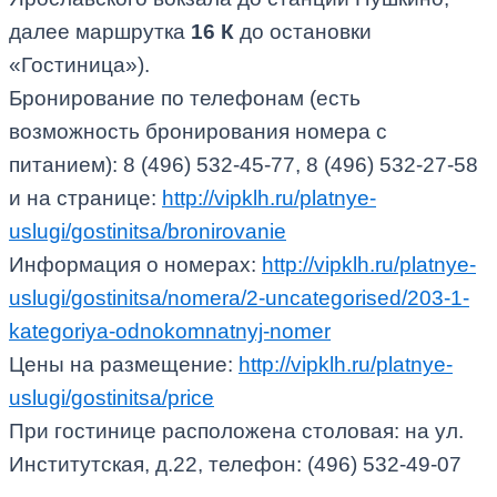
далее маршрутка
16 К
до остановки
«Гостиница»).
Бронирование по телефонам (есть
возможность бронирования номера с
питанием): 8 (496) 532-45-77, 8 (496) 532-27-58
и на странице:
http://vipklh.ru/platnye-
uslugi/gostinitsa/bronirovanie
Информация о номерах:
http://vipklh.ru/platnye-
uslugi/gostinitsa/nomera/2-uncategorised/203-1-
kategoriya-odnokomnatnyj-nomer
Цены на размещение:
http://vipklh.ru/platnye-
uslugi/gostinitsa/price
При гостинице расположена столовая: на ул.
Институтская, д.22, телефон: (496) 532-49-07