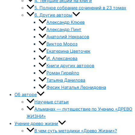
4. Текущие акции на книги
5. Полное собрание сочинений в 23 томах
6. Другие авторы
Александр Клюев
Александр Пинт
Анатолий Некрасов
Виктор Мороз
Екатерина Цветочек
И. Алексанова
Книги других авторов
Роман Гирейло
Татьяна Данилова
Фесик Наталья Леонидовна
Об авторе
Научные статьи
Альманах — путешествие по Учению «ДРЕВО
ЖИЗНИ»
Учение древо жизни
В чем суть методики «Древо Жизни»?