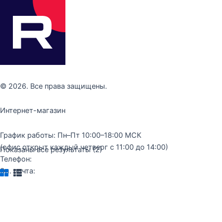
© 2026. Все права защищены.
Интернет-магазин
График работы: Пн–Пт 10:00–18:00 МСК
(офис открыт каждый четверг с 11:00 до 14:00)
Показаны все результаты (2)
Телефон:
+7 (977) 289-10-40
Эл. почта:
zakaz@kulturabooks.ru