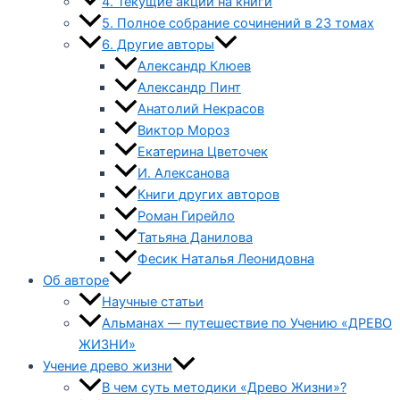
4. Текущие акции на книги
5. Полное собрание сочинений в 23 томах
6. Другие авторы
Александр Клюев
Александр Пинт
Анатолий Некрасов
Виктор Мороз
Екатерина Цветочек
И. Алексанова
Книги других авторов
Роман Гирейло
Татьяна Данилова
Фесик Наталья Леонидовна
Об авторе
Научные статьи
Альманах — путешествие по Учению «ДРЕВО
ЖИЗНИ»
Учение древо жизни
В чем суть методики «Древо Жизни»?