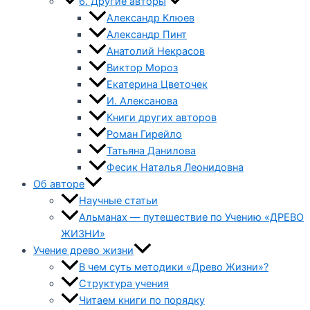
6. Другие авторы
Александр Клюев
Александр Пинт
Анатолий Некрасов
Виктор Мороз
Екатерина Цветочек
И. Алексанова
Книги других авторов
Роман Гирейло
Татьяна Данилова
Фесик Наталья Леонидовна
Об авторе
Научные статьи
Альманах — путешествие по Учению «ДРЕВО
ЖИЗНИ»
Учение древо жизни
В чем суть методики «Древо Жизни»?
Структура учения
Читаем книги по порядку