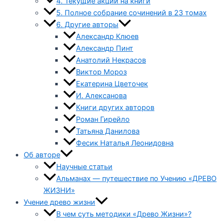
4. Текущие акции на книги
5. Полное собрание сочинений в 23 томах
6. Другие авторы
Александр Клюев
Александр Пинт
Анатолий Некрасов
Виктор Мороз
Екатерина Цветочек
И. Алексанова
Книги других авторов
Роман Гирейло
Татьяна Данилова
Фесик Наталья Леонидовна
Об авторе
Научные статьи
Альманах — путешествие по Учению «ДРЕВО
ЖИЗНИ»
Учение древо жизни
В чем суть методики «Древо Жизни»?