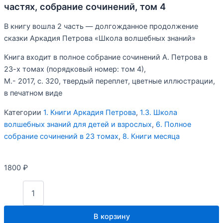
частях, собрание сочинений, том 4
В книгу вошла 2 часть — долгожданное продолжение
сказки Аркадия Петрова «Школа волшебных знаний»
Книга входит в полное собрание сочинений А. Петрова в
23-х томах (порядковый номер: том 4),
М.- 2017, с. 320, твердый переплет, цветные иллюстрации,
в печатном виде
Категории
1. Книги Аркадия Петрова
,
1.3. Школа
волшебных знаний для детей и взрослых
,
6. Полное
собрание сочинений в 23 томах
,
8. Книги месяца
1800
₽
Количество
товара
А.
Петров
В корзину