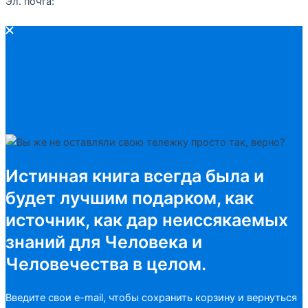
Эл. почта:
zakaz@kulturabooks.ru
b
r
e
a
m
Истинная книга всегда была и
будет лучшим подарком, как
источник, как дар неиссякаемых
знаний для Человека и
Человечества в целом.
Введите свои e-mail, чтобы сохранить корзину и вернуться