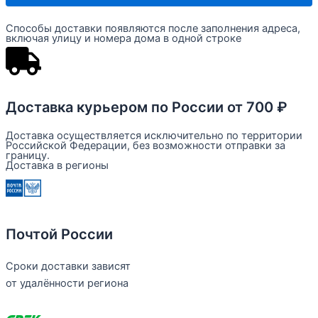
"Школа
волшебных
Способы доставки появляются после заполнения адреса,
знаний"
включая улицу и номера дома в одной строке
в
2-
х
частях,
собрание
Доставка курьером по России от 700 ₽
сочинений,
том
Доставка осуществляется исключительно по территории
4
Российской Федерации, без возможности отправки за
границу.
Доставка в регионы
Почтой России
Сроки доставки зависят
от удалённости региона