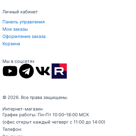
Личный кабинет
Панель управления
Мои заказы
Оформление заказа
Корзина
Мы в соцсетях
Y
T
V
o
e
k
u
l
© 2026. Все права защищены.
Интернет-магазин
t
e
График работы: Пн–Пт 10:00–18:00 МСК
(офис открыт каждый четверг с 11:00 до 14:00)
u
g
Телефон:
+7 (977) 289-10-40