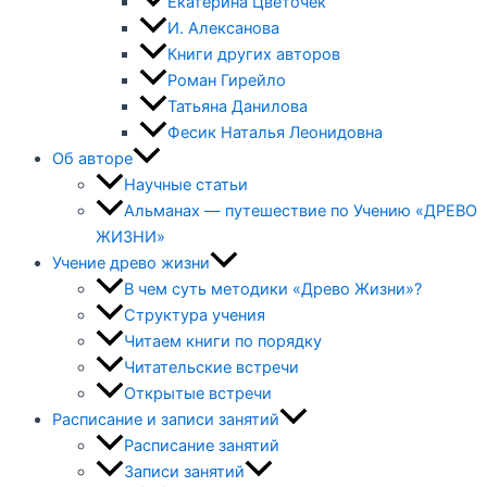
Екатерина Цветочек
И. Алексанова
Книги других авторов
Роман Гирейло
Татьяна Данилова
Фесик Наталья Леонидовна
Об авторе
Научные статьи
Альманах — путешествие по Учению «ДРЕВО
ЖИЗНИ»
Учение древо жизни
В чем суть методики «Древо Жизни»?
Структура учения
Читаем книги по порядку
Читательские встречи
Открытые встречи
Расписание и записи занятий
Расписание занятий
Записи занятий