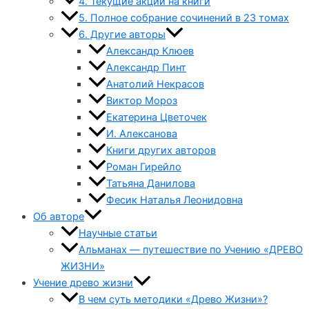
4. Текущие акции на книги
5. Полное собрание сочинений в 23 томах
6. Другие авторы
Александр Клюев
Александр Пинт
Анатолий Некрасов
Виктор Мороз
Екатерина Цветочек
И. Алексанова
Книги других авторов
Роман Гирейло
Татьяна Данилова
Фесик Наталья Леонидовна
Об авторе
Научные статьи
Альманах — путешествие по Учению «ДРЕВО
ЖИЗНИ»
Учение древо жизни
В чем суть методики «Древо Жизни»?