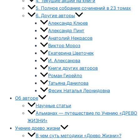
4. Текущие акции на книги
5. Полное собрание сочинений в 23 томах
6. Другие авторы
Александр Клюев
Александр Пинт
Анатолий Некрасов
Виктор Мороз
Екатерина Цветочек
И. Алексанова
Книги других авторов
Роман Гирейло
Татьяна Данилова
Фесик Наталья Леонидовна
Об авторе
Научные статьи
Альманах — путешествие по Учению «ДРЕВО
ЖИЗНИ»
Учение древо жизни
В чем суть методики «Древо Жизни»?