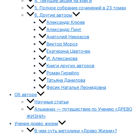
4. Текущие акции на книги
5. Полное собрание сочинений в 23 томах
6. Другие авторы
Александр Клюев
Александр Пинт
Анатолий Некрасов
Виктор Мороз
Екатерина Цветочек
И. Алексанова
Книги других авторов
Роман Гирейло
Татьяна Данилова
Фесик Наталья Леонидовна
Об авторе
Научные статьи
Альманах — путешествие по Учению «ДРЕВО
ЖИЗНИ»
Учение древо жизни
В чем суть методики «Древо Жизни»?