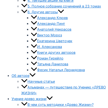
4. Текущие акции на книги
5. Полное собрание сочинений в 23 томах
6. Другие авторы
Александр Клюев
Александр Пинт
Анатолий Некрасов
Виктор Мороз
Екатерина Цветочек
И. Алексанова
Книги других авторов
Роман Гирейло
Татьяна Данилова
Фесик Наталья Леонидовна
Об авторе
Научные статьи
Альманах — путешествие по Учению «ДРЕВО
ЖИЗНИ»
Учение древо жизни
В чем суть методики «Древо Жизни»?