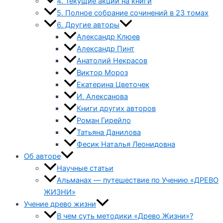
4. Текущие акции на книги
5. Полное собрание сочинений в 23 томах
6. Другие авторы
Александр Клюев
Александр Пинт
Анатолий Некрасов
Виктор Мороз
Екатерина Цветочек
И. Алексанова
Книги других авторов
Роман Гирейло
Татьяна Данилова
Фесик Наталья Леонидовна
Об авторе
Научные статьи
Альманах — путешествие по Учению «ДРЕВО
ЖИЗНИ»
Учение древо жизни
В чем суть методики «Древо Жизни»?