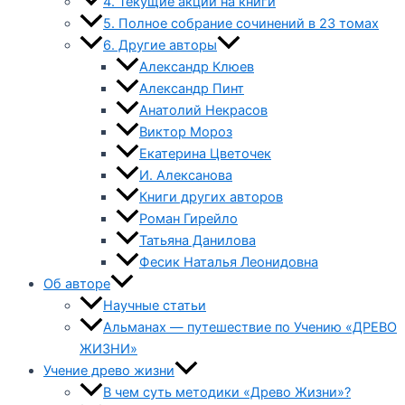
4. Текущие акции на книги
5. Полное собрание сочинений в 23 томах
6. Другие авторы
Александр Клюев
Александр Пинт
Анатолий Некрасов
Виктор Мороз
Екатерина Цветочек
И. Алексанова
Книги других авторов
Роман Гирейло
Татьяна Данилова
Фесик Наталья Леонидовна
Об авторе
Научные статьи
Альманах — путешествие по Учению «ДРЕВО
ЖИЗНИ»
Учение древо жизни
В чем суть методики «Древо Жизни»?