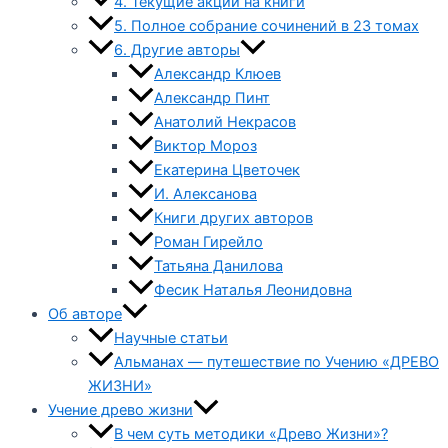
4. Текущие акции на книги
5. Полное собрание сочинений в 23 томах
6. Другие авторы
Александр Клюев
Александр Пинт
Анатолий Некрасов
Виктор Мороз
Екатерина Цветочек
И. Алексанова
Книги других авторов
Роман Гирейло
Татьяна Данилова
Фесик Наталья Леонидовна
Об авторе
Научные статьи
Альманах — путешествие по Учению «ДРЕВО
ЖИЗНИ»
Учение древо жизни
В чем суть методики «Древо Жизни»?