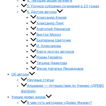
4. Текущие акции на книги
5. Полное собрание сочинений в 23 томах
6. Другие авторы
Александр Клюев
Александр Пинт
Анатолий Некрасов
Виктор Мороз
Екатерина Цветочек
И. Алексанова
Книги других авторов
Роман Гирейло
Татьяна Данилова
Фесик Наталья Леонидовна
Об авторе
Научные статьи
Альманах — путешествие по Учению «ДРЕВО
ЖИЗНИ»
Учение древо жизни
В чем суть методики «Древо Жизни»?