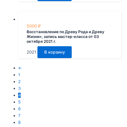
5000
₽
Восстановление по Древу Рода и Древу
Жизни», запись мастер-класса от 03
октября 2021 г.
2021
В корзину
←
1
2
3
4
5
6
7
8